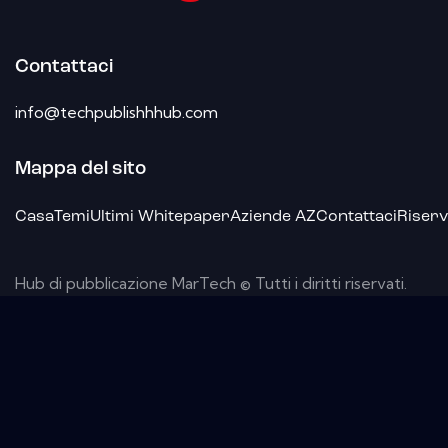
Contattaci
info@techpublishhhub.com
Mappa del sito
Casa
Temi
Ultimi Whitepaper
Aziende AZ
Contattaci
Riserv
Hub di pubblicazione MarTech © Tutti i diritti riservati.