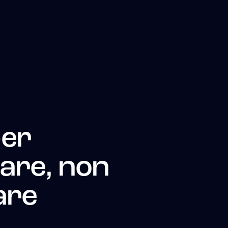
er
are, non
are