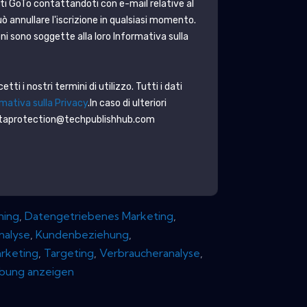
ti
GoTo
contattandoti con e-mail relative al
ò annullare l'iscrizione in qualsiasi momento.
ni sono soggette alla loro Informativa sulla
ti i nostri termini di utilizzo. Tutti i dati
mativa sulla Privacy
.In caso di ulteriori
dataprotection@techpublishhub.com
ning
,
Datengetriebenes Marketing
,
nalyse
,
Kundenbeziehung
,
arketing
,
Targeting
,
Verbraucheranalyse
,
bung anzeigen