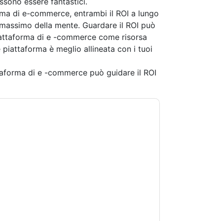
sono essere fantastici.
rma di e-commerce, entrambi il ROI a lungo
 massimo della mente. Guardare il ROI può
piattaforma di e -commerce come risorsa
e piattaforma è meglio allineata con i tuoi
aforma di e -commerce può guidare il ROI
andoti con e-mail relative al marketing o per
si momento.
Magento
siti web e le comunicazioni
.
 di utilizzo. Tutti i dati sono protetto dal
iori domande, inviare un'e-mail