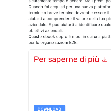
sicuramente tempo e denaro. Ma i premi pos
Quando fai acquisti per una nuova piattafo
termine a breve termine dovrebbe essere il
aiutarti a comprendere il valore della tua 
aziendale. E può aiutarti a identificare qual
obiettivi aziendali.
Questo ebook copre 5 modi in cui una piatt
per le organizzazioni B2B.
Per saperne di più
Inviando questo modulo accetti
Magento
contatt
telefono. Si può annullare l'iscrizione in qualsia
sono soggette alla loro Informativa sulla privacy
Richiedendo questa risorsa accetti i nostri termini
nostro
Informativa sulla Privacy
.In caso di ulter
dataprotection@techpublishhub.com
DOWNLOAD