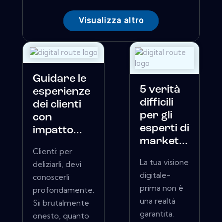
Visualizza altro
Guidare le
5 verità
esperienze
difficili
dei clienti
per gli
con
esperti di
impatto...
market...
Clienti: per
La tua visione
deliziarli, devi
digitale-
conoscerli
prima non è
profondamente.
una realtà
Sii brutalmente
garantita.
onesto, quanto