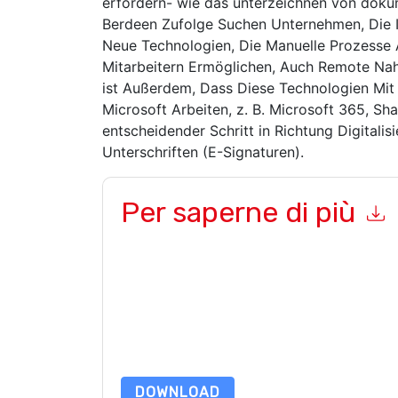
erfordern- wie das unterzeichnen von dokum
Berdeen Zufolge Suchen Unternehmen, Die 
Neue Technologien, Die Manuelle Prozesse 
Mitarbeitern Ermöglichen, Auch Remote Nah
ist Außerdem, Dass Diese Technologien Mi
Microsoft Arbeiten, z. B. Microsoft 365, Sh
entscheidender Schritt in Richtung Digitalis
Unterschriften (E-Signaturen).
Per saperne di più
Inviando questo modulo accetti
Adobe
contattan
telefono. Si può annullare l'iscrizione in qualsia
sono soggette alla loro Informativa sulla privacy
Richiedendo questa risorsa accetti i nostri termini
nostro
Informativa sulla Privacy
.In caso di ulter
dataprotection@techpublishhub.com
DOWNLOAD