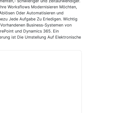
enten,- schwieriger und zeitaufwendiger.
Ihre Worksflows Modernisieren Möchten,
Ablösen Oder Automatisieren und
ezu Jede Aufgabe Zu Erledigen. Wichtig
t Vorhandenen Business-Systemen von
arePoint und Dynamics 365. Ein
ierung ist Die Umstellung Auf Elektronische
doti con e-mail relative al marketing o per
si momento.
Adobe
siti web e le comunicazioni
.
 di utilizzo. Tutti i dati sono protetto dal
iori domande, inviare un'e-mail