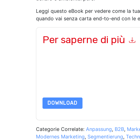
Leggi questo eBook per vedere come la tua a
quando vai senza carta end-to-end con le e
Per saperne di più
Inviando questo modulo accetti
DocuSign
contat
telefono. Si può annullare l'iscrizione in qualsia
comunicazioni sono soggette alla loro Informativ
Richiedendo questa risorsa accetti i nostri termini
nostro
Informativa sulla Privacy
.In caso di ulter
dataprotection@techpublishhub.com
DOWNLOAD
Categorie Correlate:
Anpassung
,
B2B
,
Marke
Modernes Marketing
,
Segmentierung
,
Techn