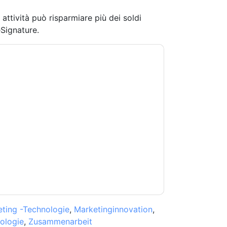
ttività può risparmiare più dei soldi
Signature.
tandoti con e-mail relative al marketing o per
si momento.
DocuSign
siti web e le
a sulla privacy.
 di utilizzo. Tutti i dati sono protetto dal
iori domande, inviare un'e-mail
ting -Technologie
,
Marketinginnovation
,
ologie
,
Zusammenarbeit