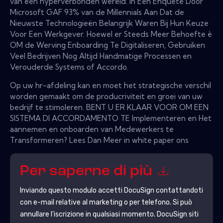
van een hyperverbonden wereld. In Een Enquête Door
Microsoft GAF 93% van de Millennials Aan Dat de
Nieuwste Technologieën Belangrijk Waren Bij Hun Keuze
Voor Een Werkgever. Hoewel er Steeds Meer Behoefte è
OM de Werving Enboarding Te Digitaliseren, Gebruiken
Veel Bedrijven Nog Altijd Handmatige Processen en
Verouderde Systems of Accordo.
Op uw hr-afdeling kan en moet het strategische verschil
worden gemaakt om de producriviteit en groei van uw
bedrijf te stimoleren. BENT U ER KLAAR VOOR OM EEN
SISTEMA DI ACCORDAMENTO TE Implementeren en Het
aannemen en onboarden van Medewerkers te
Transformeren? Lees Dan Meer in white paper ons
Per saperne di più
Inviando questo modulo accetti
DocuSign
contattandoti
con e-mail relative al marketing o per telefono. Si può
annullare l'iscrizione in qualsiasi momento.
DocuSign
siti