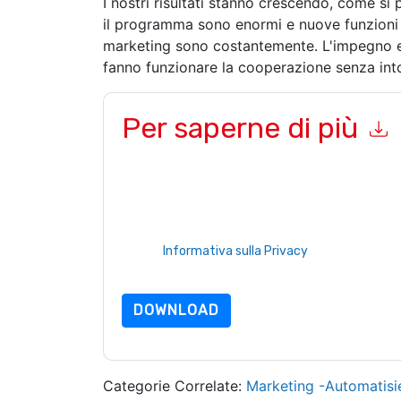
I nostri risultati stanno crescendo, come si 
il programma sono enormi e nuove funzioni a
marketing sono costantemente. L'impegno e 
fanno funzionare la cooperazione senza int
Per saperne di più
Inviando questo modulo accetti
Salesmanago
co
per telefono. Si può annullare l'iscrizione in qua
comunicazioni sono soggette alla loro Informativ
Richiedendo questa risorsa accetti i nostri termini
nostro
Informativa sulla Privacy
.In caso di ulter
dataprotection@techpublishhub.com
DOWNLOAD
Categorie Correlate:
Marketing -Automatisi