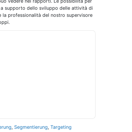
può vedere nei rapporti. Le possibilità per
 supporto dello sviluppo delle attività di
la professionalità del nostro supervisore
oppi.
ntattandoti con e-mail relative al marketing o
lsiasi momento.
Salesmanago
siti web e le
a sulla privacy.
 di utilizzo. Tutti i dati sono protetto dal
iori domande, inviare un'e-mail
erung
,
Segmentierung
,
Targeting