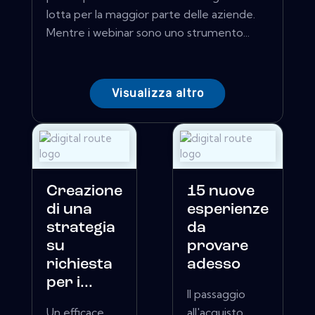
lotta per la maggior parte delle aziende.
Mentre i webinar sono uno strumento...
Visualizza altro
Creazione
15 nuove
di una
esperienze
strategia
da
su
provare
richiesta
adesso
per i...
Il passaggio
Un efficace
all'acquisto