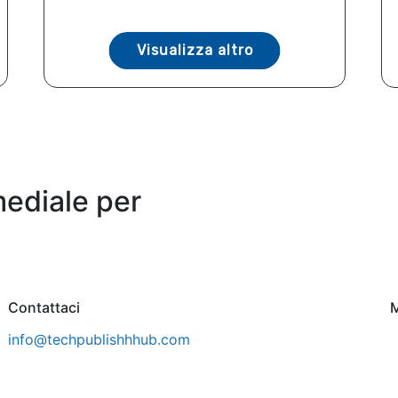
Visualizza altro
mediale per
Contattaci
M
info@techpublishhhub.com