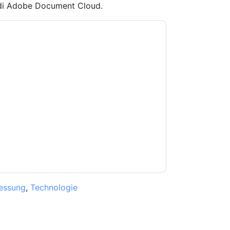
 di Adobe Document Cloud.
doti con e-mail relative al marketing o per
si momento.
Adobe
siti web e le comunicazioni
.
 di utilizzo. Tutti i dati sono protetto dal
iori domande, inviare un'e-mail
essung
,
Technologie