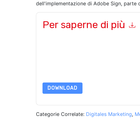
dell'implementazione di Adobe Sign, parte
Per saperne di più
Inviando questo modulo accetti
Adobe
contattan
telefono. Si può annullare l'iscrizione in qualsia
sono soggette alla loro Informativa sulla privacy
Richiedendo questa risorsa accetti i nostri termini
nostro
Informativa sulla Privacy
.In caso di ulter
dataprotection@techpublishhub.com
DOWNLOAD
Categorie Correlate:
Digitales Marketing
,
M