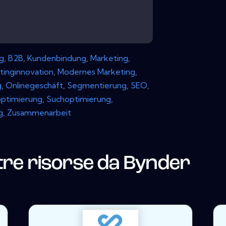
g
,
B2B
,
Kundenbindung
,
Marketing
,
tinginnovation
,
Modernes Marketing
,
g
,
Onlinegeschäft
,
Segmentierung
,
SEO
,
ptimierung
,
Suchoptimierung
,
g
,
Zusammenarbeit
tre risorse da
Bynder