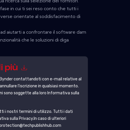
a ricerca sulla selezione dei fornitori.
ase in cui ti sei reso conto che tutti i
diverse orientate al soddisfacimento di
ad aiutarti a confrontare il software dam
zionalità che le soluzioni di diga
i più
Bynder
contattandoti con e-mail relative al
annullare l'iscrizione in qualsiasi momento.
ni sono soggette alla loro Informativa sulla
i nostri termini di utilizzo. Tutti i dati
tiva sulla Privacy
.In caso di ulteriori
taprotection@techpublishhub.com