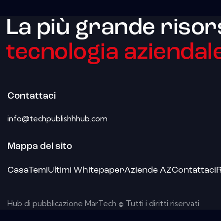
La più grande risor
tecnologia aziendale
Contattaci
info@techpublishhhub.com
Mappa del sito
Casa
Temi
Ultimi Whitepaper
Aziende AZ
Contattaci
R
Hub di pubblicazione MarTech © Tutti i diritti riservati.