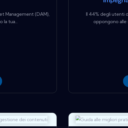
impegna
 Asset Management (DAM),
Il 44% degli utenti d
la tua...
oppongono alle n