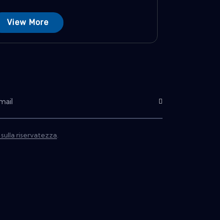
View More
Subscribe
 sulla riservatezza
.