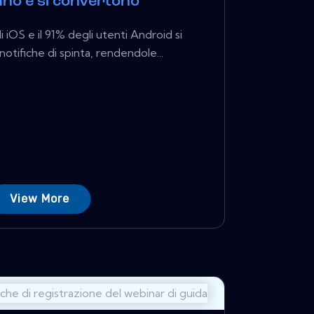
no e si convertono
i iOS e il 91% degli utenti Android si
otifiche di spinta, rendendole...
View More