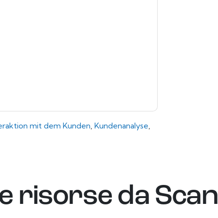
.
 di utilizzo. Tutti i dati sono protetto dal
iori domande, inviare un'e-mail
eraktion mit dem Kunden
,
Kundenanalyse
,
re risorse da
Scan