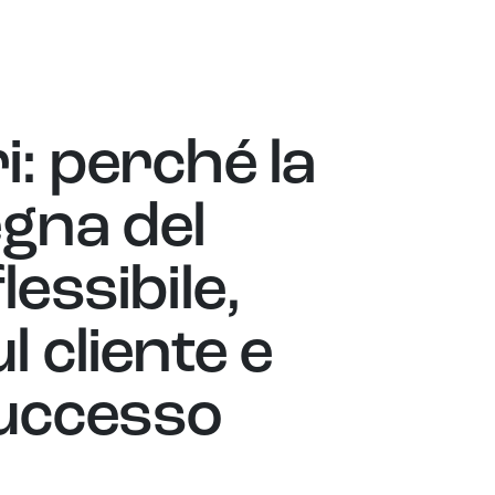
i: perché la
egna del
lessibile,
l cliente e
 successo