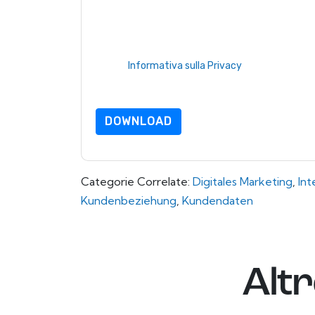
sono soggette alla loro Informativa sulla privacy
Richiedendo questa risorsa accetti i nostri termini
nostro
Informativa sulla Privacy
.In caso di ulter
dataprotection@techpublishhub.com
DOWNLOAD
Categorie Correlate:
Digitales Marketing
,
Int
Kundenbeziehung
,
Kundendaten
Alt