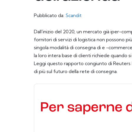
Pubblicato da:
Scandit
Dall'inizio del 2020, un mercato già iper-compe
fornitori di servizi di logistica non possono p
singola modalità di consegna di e -commerce
la loro intera base di clienti richiede quando 
Leggi questo rapporto congiunto di Reuters 
di più sul futuro della rete di consegna.
Per saperne d
Inviando questo modulo accetti
Scandit
contatt
telefono. Si può annullare l'iscrizione in qualsia