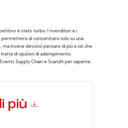
titivo è stato turbo. I rivenditori e i
iù permettersi di concentrarsi solo su una
, ma invece devono pensare di più a ciò che
si tratta di opzioni di adempimento.
Events Supply Chain e Scandit per saperne
i più
andoti con e-mail relative al marketing o per
si momento.
Scandit
siti web e le comunicazioni