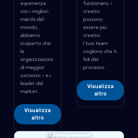
esperienza
funzionano, i
con i migliori
creativi
marchi del
possono
mondo,
essere più
abbiamo
creativi.
scoperto che
I tuoi team
le
vogliono che ti
organizzazioni
fidi del
di maggior
processo...
successo - e i
leader del
Visualizza
market...
altro
Visualizza
altro