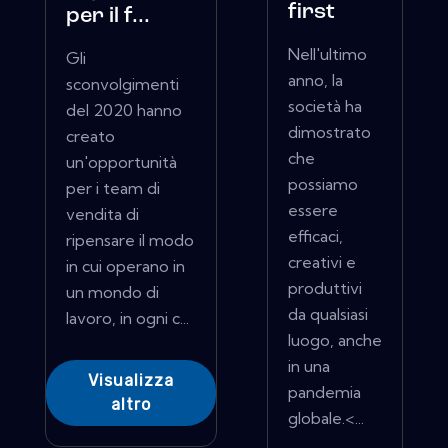
first
per il f...
Nell'ultimo
Gli
anno, la
sconvolgimenti
società ha
del 2020 hanno
dimostrato
creato
che
un'opportunità
possiamo
per i team di
essere
vendita di
efficaci,
ripensare il modo
creativi e
in cui operano in
produttivi
un mondo di
da qualsiasi
lavoro, in ogni c...
luogo, anche
in una
Visualizza
pandemia
altro
globale.<...