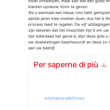
moet ontwerpen, maar kan wel een goed mom
klanten opnieuw Vorm te geven.
Als u eenmaal een nieuw cms hebt geïmpleme
aantal jaren mee moeten doen, dus het è ill
process teed te regelen. De vijf uitdaging
zijn tekenen dat het misschien tijd è om u
dat isderdaad het geval è, elpt deze gids u
uw doelstetingen beantwoordt en deze zo in
aan uw bedrijf.
Per saperne di più
Inviando questo modulo accetti
Adobe
contattan
telefono. Si può annullare l'iscrizione in qualsia
sono soggette alla loro Informativa sulla privacy
Richiedendo questa risorsa accetti i nostri termini
nostro
Informativa sulla Privacy
.In caso di ulter
dataprotection@techpublishhub.com