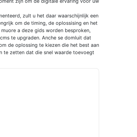
ent zijn om de digitale ervaring voor uw
nteerd, zult u het daar waarschijnlijk een
engrijk om de timing, de oplossising en het
en muore a deze gids worden besproken,
w cms te upgraden. Anche se domluit dat
 om de oplossing te kiezen die het best aan
 te zetten dat die snel waarde toevoegt
doti con e-mail relative al marketing o per
si momento.
Adobe
siti web e le comunicazioni
.
 di utilizzo. Tutti i dati sono protetto dal
iori domande, inviare un'e-mail