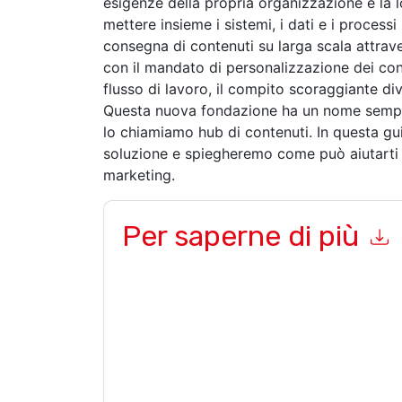
esigenze della propria organizzazione è la 
mettere insieme i sistemi, i dati e i processi
consegna di contenuti su larga scala attrav
con il mandato di personalizzazione dei cont
flusso di lavoro, il compito scoraggiante div
Questa nuova fondazione ha un nome semplic
lo chiamiamo hub di contenuti. In questa gu
soluzione e spiegheremo come può aiutarti a
marketing.
Per saperne di più
Inviando questo modulo accetti
Sitecore
contatt
telefono. Si può annullare l'iscrizione in qualsia
sono soggette alla loro Informativa sulla privacy
Richiedendo questa risorsa accetti i nostri termini
nostro
Informativa sulla Privacy
.In caso di ulter
dataprotection@techpublishhub.com