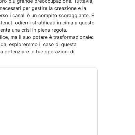
loro più grande preoccupazione. Tuttavia,
 necessari per gestire la creazione e la
erso i canali è un compito scoraggiante. E
enuti odierni stratificati in cima a questo
enta una crisi in piena regola.
e, ma il suo potere è trasformazionale:
ida, esploreremo il caso di questa
 potenziare le tue operazioni di
andoti con e-mail relative al marketing o per
si momento.
Sitecore
siti web e le comunicazioni
.
 di utilizzo. Tutti i dati sono protetto dal
iori domande, inviare un'e-mail