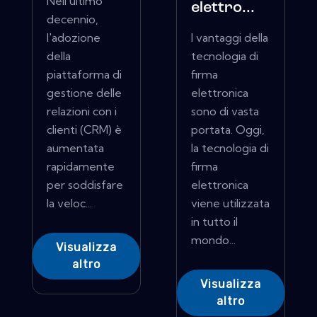
Nell'ultimo
elettro...
decennio,
l'adozione
I vantaggi della
della
tecnologia di
piattaforma di
firma
gestione delle
elettronica
relazioni con i
sono di vasta
clienti (CRM) è
portata. Oggi,
aumentata
la tecnologia di
rapidamente
firma
per soddisfare
elettronica
la veloc...
viene utilizzata
in tutto il
mondo...
Visualizza
altro
Visualizza
altro