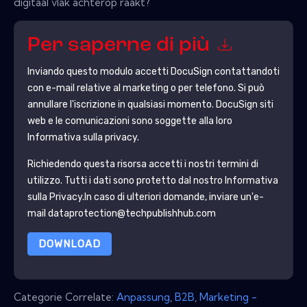
digitaal vlak achterop raakt?
Per saperne di più
Inviando questo modulo accetti
DocuSign
contattandoti
con e-mail relative al marketing o per telefono. Si può
annullare l'iscrizione in qualsiasi momento.
DocuSign
siti
web e le comunicazioni sono soggette alla loro
Informativa sulla privacy.
Richiedendo questa risorsa accetti i nostri termini di
utilizzo. Tutti i dati sono protetto dal nostro
Informativa
sulla Privacy
.In caso di ulteriori domande, inviare un'e-
mail dataprotection@techpublishhub.com
DOWNLOAD
Categorie Correlate:
Anpassung
,
B2B
,
Marketing -