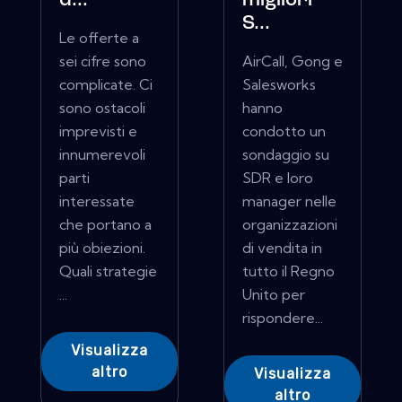
d...
migliori
S...
Le offerte a
sei cifre sono
AirCall, Gong e
complicate. Ci
Salesworks
sono ostacoli
hanno
imprevisti e
condotto un
innumerevoli
sondaggio su
parti
SDR e loro
interessate
manager nelle
che portano a
organizzazioni
più obiezioni.
di vendita in
Quali strategie
tutto il Regno
...
Unito per
rispondere...
Visualizza
altro
Visualizza
altro