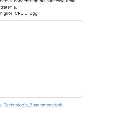
poste: si concentrano sul successo delle
trategia.
 migliori CRO di oggi.
oti con e-mail relative al marketing o per
si momento.
Gong
siti web e le comunicazioni
.
 di utilizzo. Tutti i dati sono protetto dal
iori domande, inviare un'e-mail
e
,
Technologie
,
Zusammenarbeit