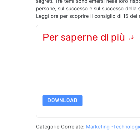
segreti. Tre temi sono emersi nelle loro ris
persone, sul successo e sul successo della s
Leggi ora per scoprire il consiglio di 15 dei
Per saperne di più
Inviando questo modulo accetti
Gong
contattand
telefono. Si può annullare l'iscrizione in qualsia
sono soggette alla loro Informativa sulla privacy
Richiedendo questa risorsa accetti i nostri termini
nostro
Informativa sulla Privacy
.In caso di ulter
dataprotection@techpublishhub.com
DOWNLOAD
Categorie Correlate:
Marketing -Technologi