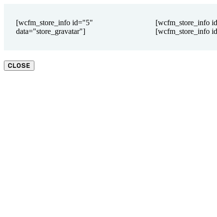
[wcfm_store_info id="5"
[wcfm_store_info i
data="store_gravatar"]
[wcfm_store_info id
CLOSE