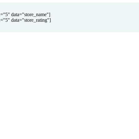
d="5" data="store_name"]
="5" data="store_rating"]