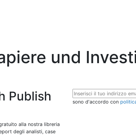
piere und Invest
ch Publish
sono d'accordo con
politic
atuito alla nostra libreria
port degli analisti, case