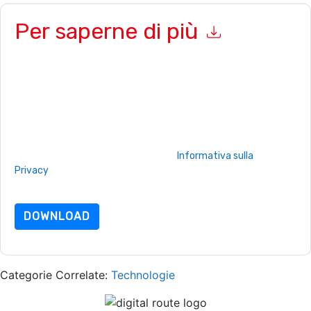
Per saperne di più
Inviando questo modulo accetti
PayPal
contattandoti con e-
mail relative al marketing o per telefono. Si può annullare
l'iscrizione in qualsiasi momento.
PayPal
siti web e le
comunicazioni sono soggette alla loro Informativa sulla
privacy.
Richiedendo questa risorsa accetti i nostri termini di utilizzo.
Tutti i dati sono protetto dal nostro
Informativa sulla
Privacy
.In caso di ulteriori domande, inviare un'e-mail
dataprotection@techpublishhub.com
DOWNLOAD
Categorie Correlate:
Technologie